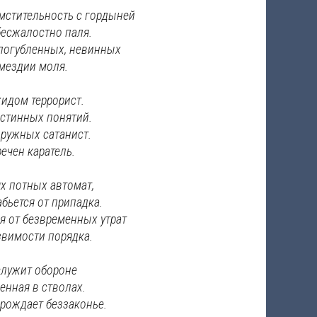
 мстительность с гордыней
бесжалостно паля.
погубленных, невинных
мездии моля.
идом террорист.
стинных понятий.
оружных сатанист.
ечен каратель.
х потных автомат,
бьется от припадка.
я от безвременных утрат
звимости порядка.
служит обороне
енная в стволах.
рождает беззаконье.