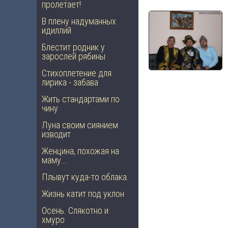
пролетает!
В плену надуманных
идиллий
Блестит родник у
зарослей рябины
Стихоплетение для
лирика - забава
Жить стандартами по
чину
Луна своим сиянием
изводит
Женцина, похожая на
маму...
Плывут куда-то облака.
Жизнь катит под уклон
Осень. Слякотно и
хмуро