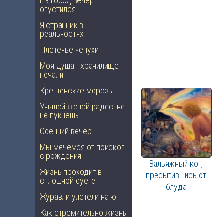
На город вечер
опустился
Я странник в
реальностях
Плетенье чепухи
Моя душа - хранилище
печали
Крещенские морозы
Унылой жопой радостно
не пукнешь
Осенний вечер
Мы мечемся от поисков
с рождения
Вальяжный кот,
Жизнь проходит в
пресытившись от
сплошной суете
блуда
Журавли улетели на юг
Как стремительно жизнь