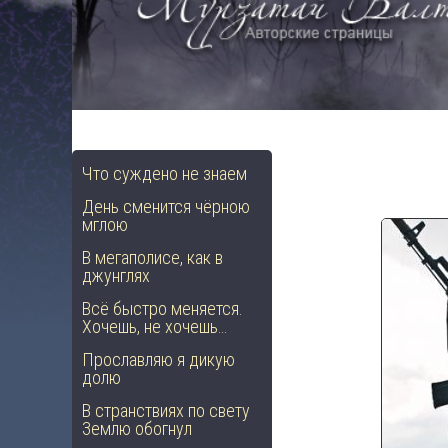
Что суждено не знаем
День сменится чёрною
мглою
В мегаполисе, как в
джунглях
Всё быстро меняется.
Хочешь, не хочешь…
Прославляю я дикую
долю
В странствиях по свету
Землю обогнул