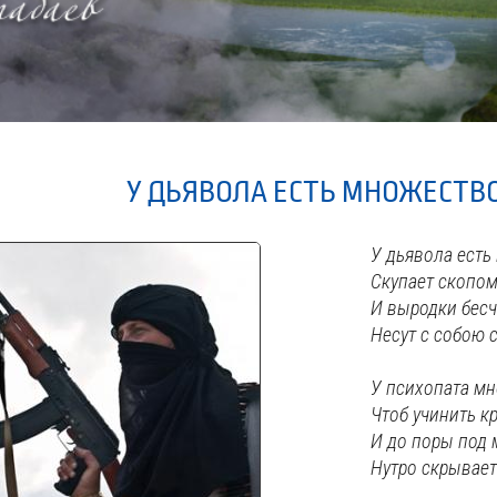
У ДЬЯВОЛА ЕСТЬ МНОЖЕСТВ
У дьявола есть
Скупает скопом
И выродки бес
Несут с собою с
У психопата мн
Чтоб учинить к
И до поры под
Нутро скрывает