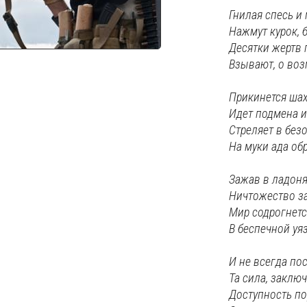
Гнилая спесь и
Нажмут курок, 
Десятки жертв 
Взывают, о воз
Прикинется шах
Идет подмена и
Стреляет в без
На муки ада обр
Зажав в ладоня
Ничтожество за
Мир содрогнетс
В беспечной уя
И не всегда по
Та сила, заключ
Доступность по