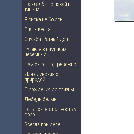
На кладбище покой и
тишина
Я риска не боюсь
Опять весна
Служба. Ратный долг
Гуляю я в пампасах
неземных
Нам сыкотно, тревожно
Для единения с
природой
С рождения до тризны
Лебеди белые
Есть притягательность у
соло
Всегда при деле