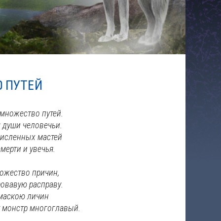
О ПУТЕЙ
 множество путей.
 души человечьи.
численных мастей
мерти и увечья.
ожество причин,
ровавую расправу.
 маскою личин
 монстр многоглавый.