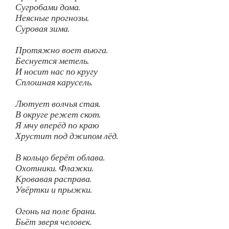
Сугробами дома.
Неясные прогнозы.
Суровая зима.
Протяжно воет вьюга.
Беснуется метель.
И носит нас по кругу
Сплошная карусель.
Лютует волчья стая.
В округе режет скот.
Я мчу вперёд по краю
Хрустит под джипом лёд.
В кольцо берёт облава.
Охотники. Флажки.
Кровавая расправа.
Увёртки и прыжки.
Огонь на поле брани.
Бьёт зверя человек.