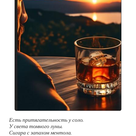
Есть притягательность у соло.
У света томного луны.
Сигара с запахом ментола.