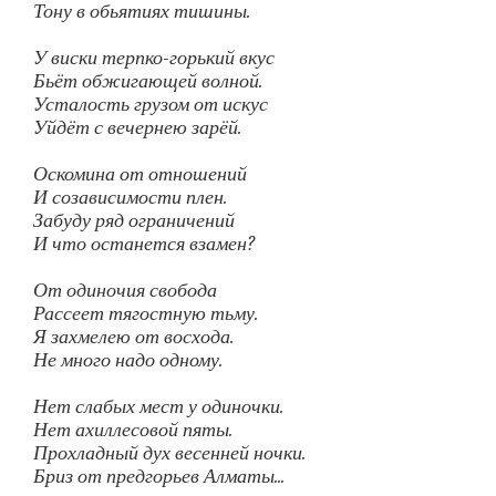
Тону в обьятиях тишины.
У виски терпко-горький вкус
Бьёт обжигающей волной.
Усталость грузом от искус
Уйдёт с вечернею зарёй.
Оскомина от отношений
И созависимости плен.
Забуду ряд ограничений
И что останется взамен?
От одиночия свобода
Рассеет тягостную тьму.
Я захмелею от восхода.
Не много надо одному.
Нет слабых мест у одиночки.
Нет ахиллесовой пяты.
Прохладный дух весенней ночки.
Бриз от предгорьев Алматы...