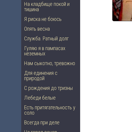
На кладбище покой и
тишина
Я риска не боюсь
Опять весна
Служба. Ратный долг
Гуляю я в пампасах
неземных
Нам сыкотно, тревожно
Для единения с
природой
С рождения до тризны
Лебеди белые
Есть притягательность у
соло
Всегда при деле