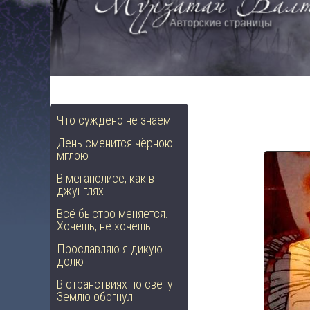
Что суждено не знаем
День сменится чёрною
мглою
В мегаполисе, как в
джунглях
Всё быстро меняется.
Хочешь, не хочешь…
Прославляю я дикую
долю
В странствиях по свету
Землю обогнул