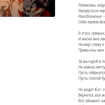
Развилась неду
Раскрыться пер
Разоблаченье –
Себя теряем без
Я лгать привык
И маска мне за
На мир гляжу я
Привычны мне 
За выгодой в п
Не важны метод
Пусть обернутс
Пусть платой бу
Но видит Бог, 
Вернется, все ж
Все обнажит, ка