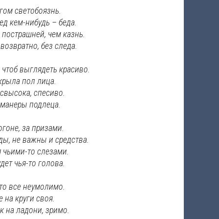
гом светобоязнь.
ед кем-нибудь – беда.
 пострашней, чем казнь.
возвратно, без следа.
, чтоб выглядеть красиво.
крыла пол лица.
 свысока, спесиво.
манеры подлеца.
огоне, за призами.
ы, не важны и средства.
я чьими-то слезами.
дет чья-то голова.
что все неумолимо.
е на круги своя.
к на ладони, зримо.