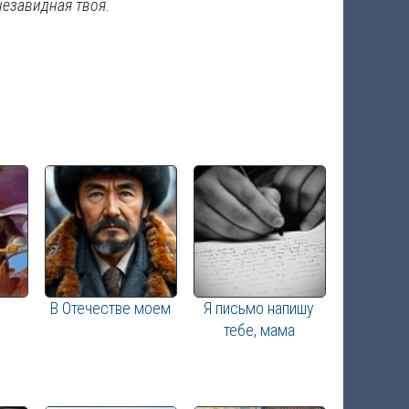
незавидная твоя.
В Отечестве моем
Я письмо напишу
тебе, мама