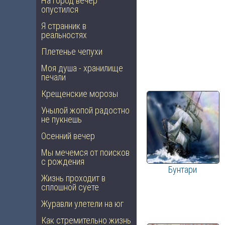
На город вечер
опустился
Я странник в
реальностях
Плетенье чепухи
Моя душа - хранилище
печали
Крещенские морозы
Унылой жопой радостно
не пукнешь
Осенний вечер
Мы мечемся от поисков
с рождения
Бунтари
Жизнь проходит в
сплошной суете
Журавли улетели на юг
Как стремительно жизнь