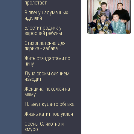
пролетает!
В плену надуманных
идиллий
Блестит родник у
зарослей рябины
Стихоплетение для
лирика - забава
Жить стандартами по
чину
Луна своим сиянием
изводит
Женцина, похожая на
маму...
Плывут куда-то облака.
Жизнь катит под уклон
Осень. Слякотно и
хмуро