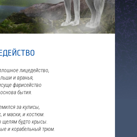
ЕДЕЙСТВО
плошное лицедейство,
льши и вранья,
исуще фарисейство
 основа бытия.
ремился за кулисы,
, и маски, и костюм.
о щелям будто крысы.
ные и корабельный трюм.